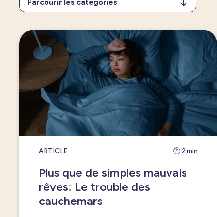
Parcourir les catégories
Toutes les catégories
Troubles et problèmes de sommeil
Impacts du manque de sommeil
Santé mentale et sommeil
Impact du sommeil sur notre fonctionnement
Hygiène du sommeil
ARTICLE
🕐 2 min
Témoignages
Plus que de simples mauvais
rêves: Le trouble des
cauchemars