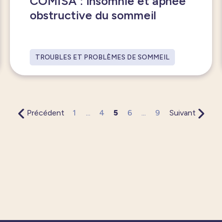
COMISA : insomnie et apnée
obstructive du sommeil
TROUBLES ET PROBLÈMES DE SOMMEIL
Précédent
1
...
4
5
6
...
9
Suivant