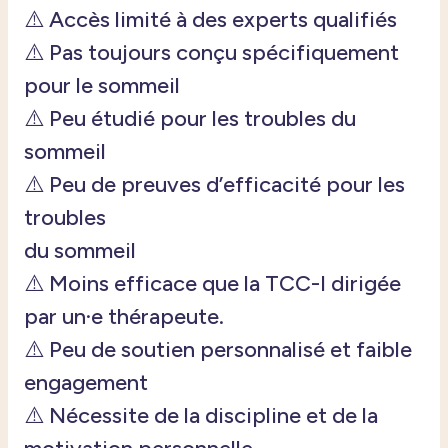
⚠️
Accès
limité
à des experts
qualifiés
⚠️
Pas
toujours
conçu
spécifiquement
pour le
sommeil
⚠️ Peu étudié pour les troubles du
sommeil
⚠️
Peu de
preuves
d’efficacité
pour les
troubles
du
sommeil
⚠️
Moins
efficace
que
la TCC-I
dirigée
par
un·e
thérapeute
.
⚠️
Peu de
soutien
personnalisé
et
faible
engagement
⚠️
Nécessite
de la discipline et de la